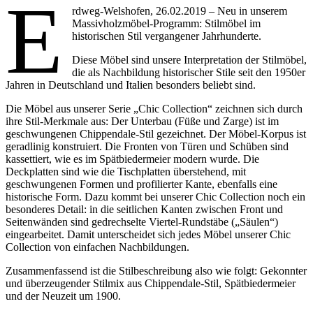
E
rdweg-Welshofen, 26.02.2019 – Neu in unserem
Massivholzmöbel-Programm: Stilmöbel im
historischen Stil vergangener Jahrhunderte.
Diese Möbel sind unsere Interpretation der Stilmöbel,
die als Nachbildung historischer Stile seit den 1950er
Jahren in Deutschland und Italien besonders beliebt sind.
Die Möbel aus unserer Serie „Chic Collection“ zeichnen sich durch
ihre Stil-Merkmale aus: Der Unterbau (Füße und Zarge) ist im
geschwungenen Chippendale-Stil gezeichnet. Der Möbel-Korpus ist
geradlinig konstruiert. Die Fronten von Türen und Schüben sind
kassettiert, wie es im Spätbiedermeier modern wurde. Die
Deckplatten sind wie die Tischplatten überstehend, mit
geschwungenen Formen und profilierter Kante, ebenfalls eine
historische Form. Dazu kommt bei unserer Chic Collection noch ein
besonderes Detail: in die seitlichen Kanten zwischen Front und
Seitenwänden sind gedrechselte Viertel-Rundstäbe („Säulen“)
eingearbeitet. Damit unterscheidet sich jedes Möbel unserer Chic
Collection von einfachen Nachbildungen.
Zusammenfassend ist die Stilbeschreibung also wie folgt: Gekonnter
und überzeugender Stilmix aus Chippendale-Stil, Spätbiedermeier
und der Neuzeit um 1900.