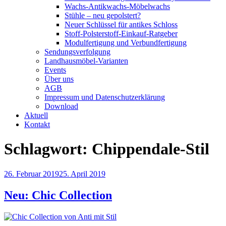
Wachs-Antikwachs-Möbelwachs
Stühle – neu gepolstert?
Neuer Schlüssel für antikes Schloss
Stoff-Polsterstoff-Einkauf-Ratgeber
Modulfertigung und Verbundfertigung
Sendungsverfolgung
Landhausmöbel-Varianten
Events
Über uns
AGB
Impressum und Datenschutzerklärung
Download
Aktuell
Kontakt
Schlagwort:
Chippendale-Stil
Veröffentlicht
26. Februar 2019
25. April 2019
am
Neu: Chic Collection