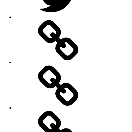
Google
–
Antik
mit
Stil
GmbH
Pinterest
E-
Mail
schreiben