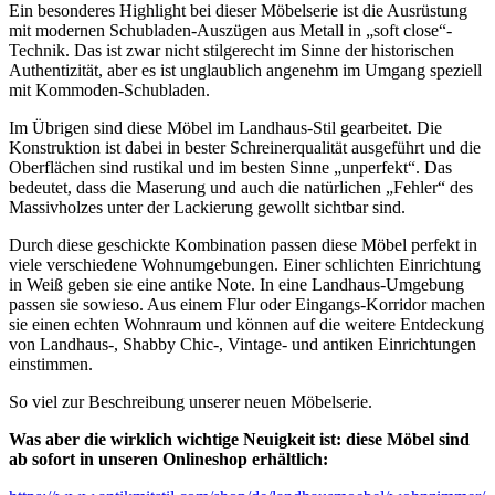
Ein besonderes Highlight bei dieser Möbelserie ist die Ausrüstung
mit modernen Schubladen-Auszügen aus Metall in „soft close“-
Technik. Das ist zwar nicht stilgerecht im Sinne der historischen
Authentizität, aber es ist unglaublich angenehm im Umgang speziell
mit Kommoden-Schubladen.
Im Übrigen sind diese Möbel im Landhaus-Stil gearbeitet. Die
Konstruktion ist dabei in bester Schreinerqualität ausgeführt und die
Oberflächen sind rustikal und im besten Sinne „unperfekt“. Das
bedeutet, dass die Maserung und auch die natürlichen „Fehler“ des
Massivholzes unter der Lackierung gewollt sichtbar sind.
Durch diese geschickte Kombination passen diese Möbel perfekt in
viele verschiedene Wohnumgebungen. Einer schlichten Einrichtung
in Weiß geben sie eine antike Note. In eine Landhaus-Umgebung
passen sie sowieso. Aus einem Flur oder Eingangs-Korridor machen
sie einen echten Wohnraum und können auf die weitere Entdeckung
von Landhaus-, Shabby Chic-, Vintage- und antiken Einrichtungen
einstimmen.
So viel zur Beschreibung unserer neuen Möbelserie.
Was aber die wirklich wichtige Neuigkeit ist: diese Möbel sind
ab sofort in unseren Onlineshop erhältlich: