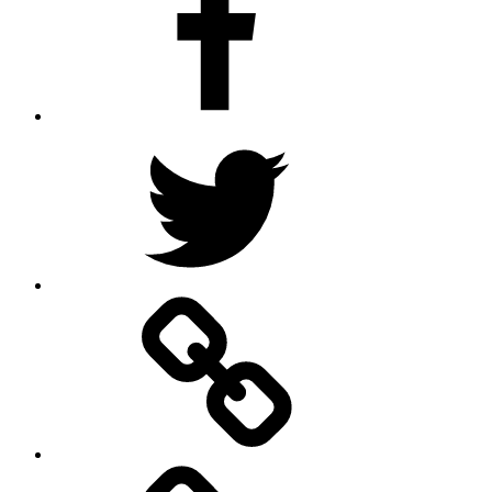
Twitter
Google
–
Antik
mit
Stil
GmbH
Pinterest