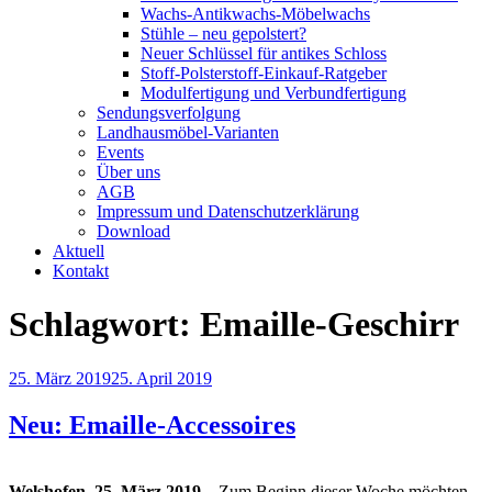
Wachs-Antikwachs-Möbelwachs
Stühle – neu gepolstert?
Neuer Schlüssel für antikes Schloss
Stoff-Polsterstoff-Einkauf-Ratgeber
Modulfertigung und Verbundfertigung
Sendungsverfolgung
Landhausmöbel-Varianten
Events
Über uns
AGB
Impressum und Datenschutzerklärung
Download
Aktuell
Kontakt
Schlagwort:
Emaille-Geschirr
Veröffentlicht
25. März 2019
25. April 2019
am
Neu: Emaille-Accessoires
Welshofen, 25. März 2019
– Zum Beginn dieser Woche möchten