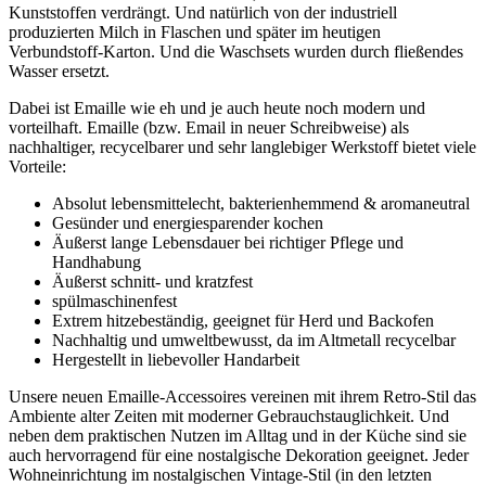
Kunststoffen verdrängt. Und natürlich von der industriell
produzierten Milch in Flaschen und später im heutigen
Verbundstoff-Karton. Und die Waschsets wurden durch fließendes
Wasser ersetzt.
Dabei ist Emaille wie eh und je auch heute noch modern und
vorteilhaft. Emaille (bzw. Email in neuer Schreibweise) als
nachhaltiger, recycelbarer und sehr langlebiger Werkstoff bietet viele
Vorteile:
Absolut lebensmittelecht, bakterienhemmend & aromaneutral
Gesünder und energiesparender kochen
Äußerst lange Lebensdauer bei richtiger Pflege und
Handhabung
Äußerst schnitt- und kratzfest
spülmaschinenfest
Extrem hitzebeständig, geeignet für Herd und Backofen
Nachhaltig und umweltbewusst, da im Altmetall recycelbar
Hergestellt in liebevoller Handarbeit
Unsere neuen Emaille-Accessoires vereinen mit ihrem Retro-Stil das
Ambiente alter Zeiten mit moderner Gebrauchstauglichkeit. Und
neben dem praktischen Nutzen im Alltag und in der Küche sind sie
auch hervorragend für eine nostalgische Dekoration geeignet. Jeder
Wohneinrichtung im nostalgischen Vintage-Stil (in den letzten