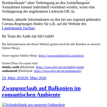
Bordsteinkante“ ohne Verbringung an den Aufstellungsort.
Ausnahmen können individuell vereinbart werden, wenn eine
Verlängerung der angebotenen Lieferzeit OK ist.
Weitere, aktuelle Informationen zu den bei uns regional geltenden
Corona-Regelungen finden Sie z.B. auf der Website des
Landratsamts Dachau
.
Ihr Team der Antik mit Stil GmbH
Die Informationen auf dieser Website gelten auch für alle Kunden in unseren
Online-Shops.
Unser eigener Online-Shop:
https://www.antikmitstil.com/shop/
Unsere Ebay-Accounts sind:
shabby-antik
(Direktlink:
https://www.ebay.de/str/shabbyantik
)
antikmitstil
(Direktlink:
https://www.ebay.de/str/antikmitstil
)
Veröffentlicht
29. März 2020
29. März 2020
am
Zwangsurlaub auf Balkonien im
romantischen Ambiente