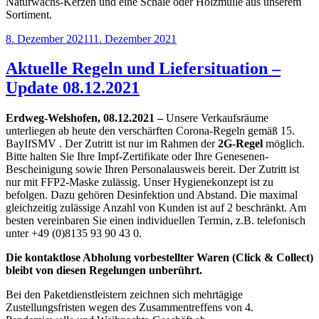
Naturwachs-Kerzen und eine Schale oder Holzmulle aus unserem
Sortiment.
Veröffentlicht
8. Dezember 2021
11. Dezember 2021
am
Aktuelle Regeln und Liefersituation –
Update 08.12.2021
Erdweg-Welshofen, 08.12.2021 –
Unsere Verkaufsräume
unterliegen ab heute den verschärften Corona-Regeln gemäß 15.
BayIfSMV . Der Zutritt ist nur im Rahmen der
2G-Regel
möglich.
Bitte halten Sie Ihre Impf-Zertifikate oder Ihre Genesenen-
Bescheinigung sowie Ihren Personalausweis bereit. Der Zutritt ist
nur mit FFP2-Maske zulässig. Unser Hygienekonzept ist zu
befolgen. Dazu gehören Desinfektion und Abstand. Die maximal
gleichzeitig zulässige Anzahl von Kunden ist auf 2 beschränkt. Am
besten vereinbaren Sie einen individuellen Termin, z.B. telefonisch
unter +49 (0)8135 93 90 43 0.
Die kontaktlose Abholung vorbestellter Waren (Click & Collect)
bleibt von diesen Regelungen unberührt.
Bei den Paketdienstleistern zeichnen sich mehrtägige
Zustellungsfristen wegen des Zusammentreffens von 4.