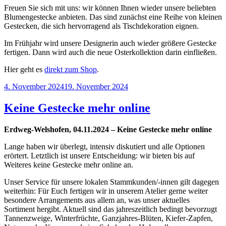
Freuen Sie sich mit uns: wir können Ihnen wieder unsere beliebten
Blumengestecke anbieten. Das sind zunächst eine Reihe von kleinen
Gestecken, die sich hervorragend als Tischdekoration eignen.
Im Frühjahr wird unsere Designerin auch wieder größere Gestecke
fertigen. Dann wird auch die neue Osterkollektion darin einfließen.
Hier geht es
direkt zum Shop
.
Veröffentlicht
4. November 2024
19. November 2024
am
Keine Gestecke mehr online
Erdweg-Welshofen, 04.11.2024 – Keine Gestecke mehr online
Lange haben wir überlegt, intensiv diskutiert und alle Optionen
erörtert. Letztlich ist unsere Entscheidung: wir bieten bis auf
Weiteres keine Gestecke mehr online an.
Unser Service für unsere lokalen Stammkunden/-innen gilt dagegen
weiterhin: Für Euch fertigen wir in unserem Atelier gerne weiter
besondere Arrangements aus allem an, was unser aktuelles
Sortiment hergibt. Aktuell sind das jahreszeitlich bedingt bevorzugt
Tannenzweige, Winterfrüchte, Ganzjahres-Blüten, Kiefer-Zapfen,