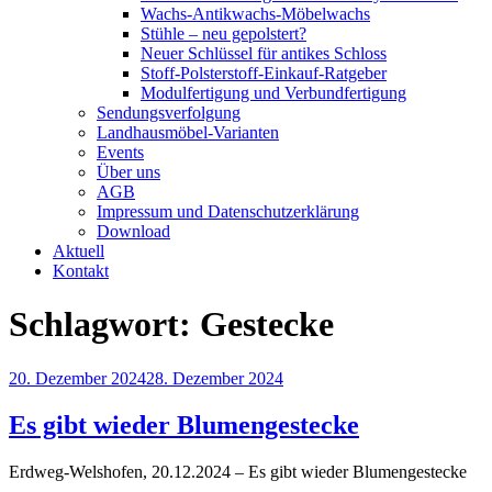
Wachs-Antikwachs-Möbelwachs
Stühle – neu gepolstert?
Neuer Schlüssel für antikes Schloss
Stoff-Polsterstoff-Einkauf-Ratgeber
Modulfertigung und Verbundfertigung
Sendungsverfolgung
Landhausmöbel-Varianten
Events
Über uns
AGB
Impressum und Datenschutzerklärung
Download
Aktuell
Kontakt
Schlagwort:
Gestecke
Veröffentlicht
20. Dezember 2024
28. Dezember 2024
am
Es gibt wieder Blumengestecke
Erdweg-Welshofen, 20.12.2024 – Es gibt wieder Blumengestecke