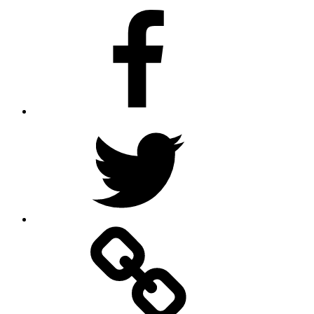
Facebook
Twitter
Google
–
Antik
mit
Stil
GmbH