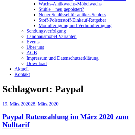
Wachs-Antikwachs-Möbelwachs
Stühle – neu gepolstert?
Neuer Schlüssel für antikes Schloss
Stoff-Polsterstoff-Einkauf-Ratgeber
Modulfertigung und Verbundfertigung
Sendungsverfolgung
Landhausmöbel-Varianten
Events
Über uns
AGB
Impressum und Datenschutzerklärung
Download
Aktuell
Kontakt
Schlagwort:
Paypal
Veröffentlicht
19. März 2020
28. März 2020
am
Paypal Ratenzahlung im März 2020 zum
Nulltarif