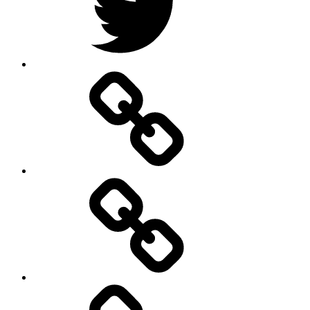
Google
–
Antik
mit
Stil
GmbH
Pinterest
E-
Mail