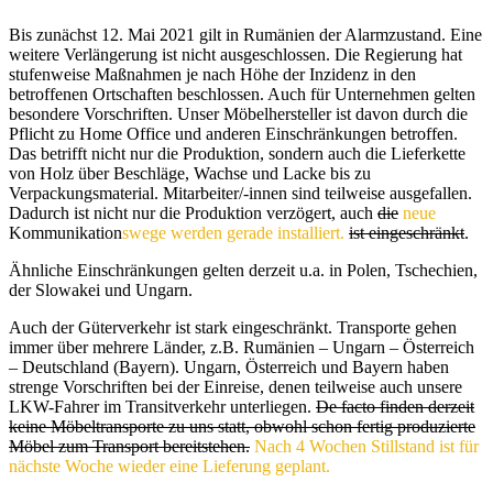
Bis zunächst 12. Mai 2021 gilt in Rumänien der Alarmzustand. Eine
weitere Verlängerung ist nicht ausgeschlossen. Die Regierung hat
stufenweise Maßnahmen je nach Höhe der Inzidenz in den
betroffenen Ortschaften beschlossen. Auch für Unternehmen gelten
besondere Vorschriften. Unser Möbelhersteller ist davon durch die
Pflicht zu Home Office und anderen Einschränkungen betroffen.
Das betrifft nicht nur die Produktion, sondern auch die Lieferkette
von Holz über Beschläge, Wachse und Lacke bis zu
Verpackungsmaterial. Mitarbeiter/-innen sind teilweise ausgefallen.
Dadurch ist nicht nur die Produktion verzögert, auch
die
neue
Kommunikation
swege werden gerade installiert.
ist eingeschränkt
.
Ähnliche Einschränkungen gelten derzeit u.a. in Polen, Tschechien,
der Slowakei und Ungarn.
Auch der Güterverkehr ist stark eingeschränkt. Transporte gehen
immer über mehrere Länder, z.B. Rumänien – Ungarn – Österreich
– Deutschland (Bayern). Ungarn, Österreich und Bayern haben
strenge Vorschriften bei der Einreise, denen teilweise auch unsere
LKW-Fahrer im Transitverkehr unterliegen.
De facto finden derzeit
keine Möbeltransporte zu uns statt, obwohl schon fertig produzierte
Möbel zum Transport bereitstehen.
Nach 4 Wochen Stillstand ist für
nächste Woche wieder eine Lieferung geplant.