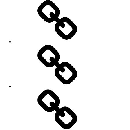
Google
–
Antik
mit
Stil
GmbH
Pinterest
E-
Mail
schreiben