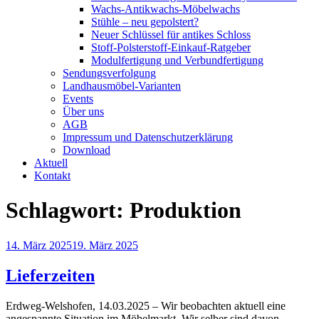
Wachs-Antikwachs-Möbelwachs
Stühle – neu gepolstert?
Neuer Schlüssel für antikes Schloss
Stoff-Polsterstoff-Einkauf-Ratgeber
Modulfertigung und Verbundfertigung
Sendungsverfolgung
Landhausmöbel-Varianten
Events
Über uns
AGB
Impressum und Datenschutzerklärung
Download
Aktuell
Kontakt
Schlagwort:
Produktion
Veröffentlicht
14. März 2025
19. März 2025
am
Lieferzeiten
Erdweg-Welshofen, 14.03.2025 – Wir beobachten aktuell eine
angespannte Situation im Möbelmarkt. Wir selber sind davon