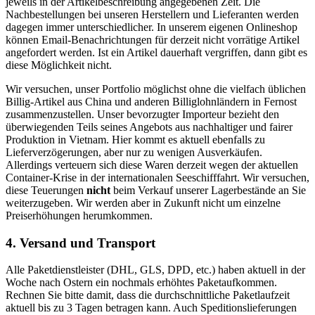
jeweils in der Artikelbeschreibung angegebenen Zeit. Die
Nachbestellungen bei unseren Herstellern und Lieferanten werden
dagegen immer unterschiedlicher. In unserem eigenen Onlineshop
können Email-Benachrichtungen für derzeit nicht vorrätige Artikel
angefordert werden. Ist ein Artikel dauerhaft vergriffen, dann gibt es
diese Möglichkeit nicht.
Wir versuchen, unser Portfolio möglichst ohne die vielfach üblichen
Billig-Artikel aus China und anderen Billiglohnländern in Fernost
zusammenzustellen. Unser bevorzugter Importeur bezieht den
überwiegenden Teils seines Angebots aus nachhaltiger und fairer
Produktion in Vietnam. Hier kommt es aktuell ebenfalls zu
Lieferverzögerungen, aber nur zu wenigen Ausverkäufen.
Allerdings verteuern sich diese Waren derzeit wegen der aktuellen
Container-Krise in der internationalen Seeschifffahrt. Wir versuchen,
diese Teuerungen
nicht
beim Verkauf unserer Lagerbestände an Sie
weiterzugeben. Wir werden aber in Zukunft nicht um einzelne
Preiserhöhungen herumkommen.
4. Versand und Transport
Alle Paketdienstleister (DHL, GLS, DPD, etc.) haben aktuell in der
Woche nach Ostern ein nochmals erhöhtes Paketaufkommen.
Rechnen Sie bitte damit, dass die durchschnittliche Paketlaufzeit
aktuell bis zu 3 Tagen betragen kann. Auch Speditionslieferungen