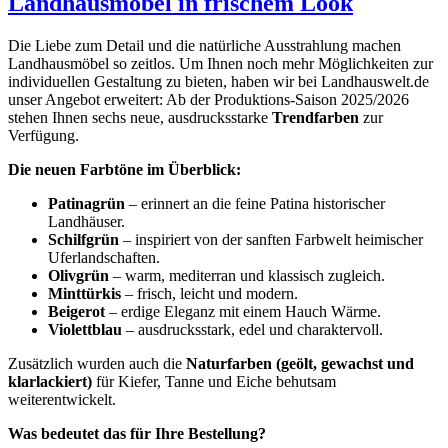
Landhausmöbel in frischem Look
Die Liebe zum Detail und die natürliche Ausstrahlung machen
Landhausmöbel so zeitlos. Um Ihnen noch mehr Möglichkeiten zur
individuellen Gestaltung zu bieten, haben wir bei Landhauswelt.de
unser Angebot erweitert: Ab der Produktions-Saison 2025/2026
stehen Ihnen sechs neue, ausdrucksstarke
Trendfarben
zur
Verfügung.
Die neuen Farbtöne im Überblick:
Patinagrün
– erinnert an die feine Patina historischer
Landhäuser.
Schilfgrün
– inspiriert von der sanften Farbwelt heimischer
Uferlandschaften.
Olivgrün
– warm, mediterran und klassisch zugleich.
Minttürkis
– frisch, leicht und modern.
Beigerot
– erdige Eleganz mit einem Hauch Wärme.
Violettblau
– ausdrucksstark, edel und charaktervoll.
Zusätzlich wurden auch die
Naturfarben (geölt, gewachst und
klarlackiert)
für Kiefer, Tanne und Eiche behutsam
weiterentwickelt.
Was bedeutet das für Ihre Bestellung?