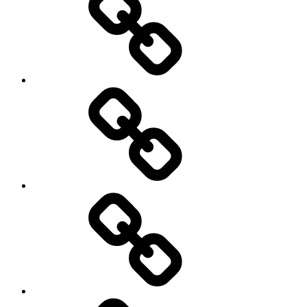
Antik
mit
Stil
GmbH
Pinterest
E-
Mail
schreiben
Denkmalschutz