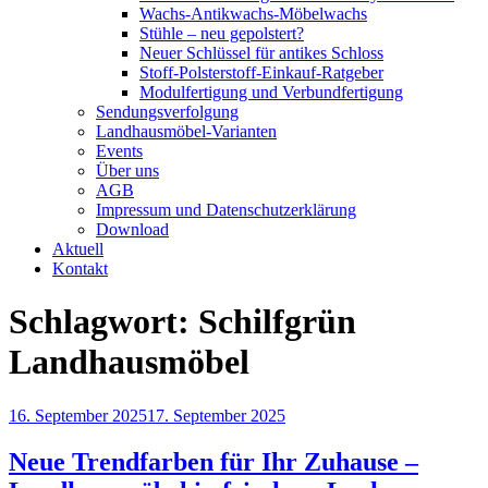
Wachs-Antikwachs-Möbelwachs
Stühle – neu gepolstert?
Neuer Schlüssel für antikes Schloss
Stoff-Polsterstoff-Einkauf-Ratgeber
Modulfertigung und Verbundfertigung
Sendungsverfolgung
Landhausmöbel-Varianten
Events
Über uns
AGB
Impressum und Datenschutzerklärung
Download
Aktuell
Kontakt
Schlagwort:
Schilfgrün
Landhausmöbel
Veröffentlicht
16. September 2025
17. September 2025
am
Neue Trendfarben für Ihr Zuhause –