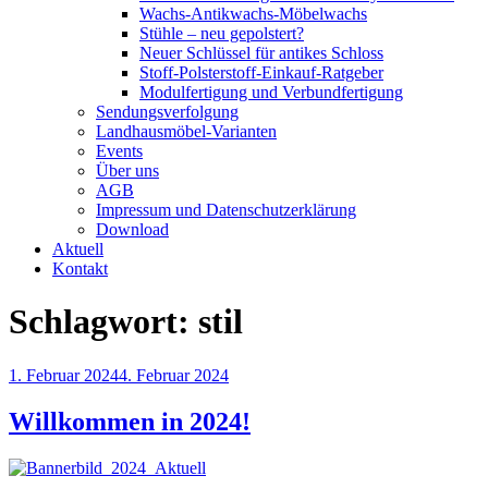
Wachs-Antikwachs-Möbelwachs
Stühle – neu gepolstert?
Neuer Schlüssel für antikes Schloss
Stoff-Polsterstoff-Einkauf-Ratgeber
Modulfertigung und Verbundfertigung
Sendungsverfolgung
Landhausmöbel-Varianten
Events
Über uns
AGB
Impressum und Datenschutzerklärung
Download
Aktuell
Kontakt
Schlagwort:
stil
Veröffentlicht
1. Februar 2024
4. Februar 2024
am
Willkommen in 2024!