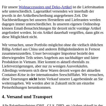
Für unsere
Wohnaccessoires und Deko-Artikel
ist die Liefersituation
sehr unterschiedlich. Lagerartikel versenden wir innerhalb der
jeweils in der Artikelbeschreibung angegebenen Zeit. Die
Nachbestellungen bei unseren Herstellern und Lieferanten werden
dagegen immer unterschiedlicher. In unserem eigenen Onlineshop
können Email-Benachrichtungen für derzeit nicht vorrätige Artikel
angefordert werden. Ist ein Artikel dauerhaft vergriffen, dann gibt es
diese Möglichkeit nicht.
Wir versuchen, unser Portfolio möglichst ohne die vielfach üblichen
Billig-Artikel aus China und anderen Billiglohnländern in Fernost
zusammenzustellen. Unser bevorzugter Importeur bezieht den
überwiegenden Teils seines Angebots aus nachhaltiger und fairer
Produktion in Vietnam. Hier kommt es aktuell ebenfalls zu
Lieferverzögerungen, aber nur zu wenigen Ausverkäufen.
Allerdings verteuern sich diese Waren derzeit wegen der aktuellen
Container-Krise in der internationalen Seeschifffahrt. Wir versuchen,
diese Teuerungen
nicht
beim Verkauf unserer Lagerbestände an Sie
weiterzugeben. Wir werden aber in Zukunft nicht um einzelne
Preiserhöhungen herumkommen.
4. Versand und Transport
Alle Paketdienstleister (DHL, GLS, DPD, etc.) haben aktuell in der