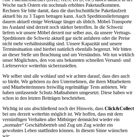
Woche nach Ostern ein nochmals erhöhtes Paketaufkommen.
Rechnen Sie bitte damit, dass die durchschnittliche Paketlaufzeit
aktuell bis zu 3 Tagen betragen kann. Auch Speditionslieferungen
dauern aktuell einige Werktage länger als üblich. Möbel-Transporte
ins Ausland sind derzeit noch stärker betroffen. In die Schweiz
liefern wir unsere Möbel derzeit nur selber aus, da unsere Vertrags-
Speditionen die Schweiz aktuell gar nicht anfahren oder die Preise
nicht mehr verhältnismäßig sind. Unsere Kapazität und unsere
Terminsituation sind hierbei natürlich ebenfalls begrenzt. Wir bitten
an dieser Stelle um Beachtung und um Verständnis. Wir tun wirklich
unser Möglichstes, den von uns bekannten schnellen Versand- und
Lieferservice weiterhin sicherzustellen.
Wir selber sind alle wohlauf und wir achten darauf, dass dies auch
so bleibt. Wir gehören zu den Unternehmen, die ihren Mitarbeitern
und Mitarbeiterinnnen freiwillig regelmäßige Tests anbieten. Wir
haben umfassende Schutz-Maßnahmen umgesetzt. Diese haben wir
schon in den letzten Beiträgen beschrieben.
Wichtig ist uns abschließend noch der Hinweis, dass
Click&Collect
bei uns derzeit weiterhin möglich ist. Wir hoffen, dass mit dem
vernünftigen Verhalten aller Mitbürger demnächst wieder ein
„normaler“ Geschäftsbetrieb und Zug um Zug wieder ein
gewohntes Leben stattfinden können. In diesem Sinne wünschen
wir: