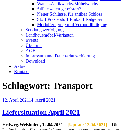
Wachs-Antikwachs-Möbelwachs
Stühle – neu gepolstert?
Neuer Schlüssel für antikes Schloss
Stoff-Polsterstoff-Einkauf-Ratgeber
Modulfertigung und Verbundfertigung
Sendungsverfolgung
Landhausmöbel-Varianten
Events
Über uns
AGB
Impressum und Datenschutzerklärung
Download
Aktuell
Kontakt
Schlagwort:
Transport
Veröffentlicht
12. April 2021
14. April 2021
am
Liefersituation April 2021
Erdweg-Welshofen, 12.04.2021
–
[Update 13.04.2021]
– Die
Liefersituation für unsere Waren ist inzwischen etwas angespannt.