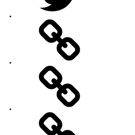
Google
–
Antik
mit
Stil
GmbH
Pinterest
E-
Mail
schreiben