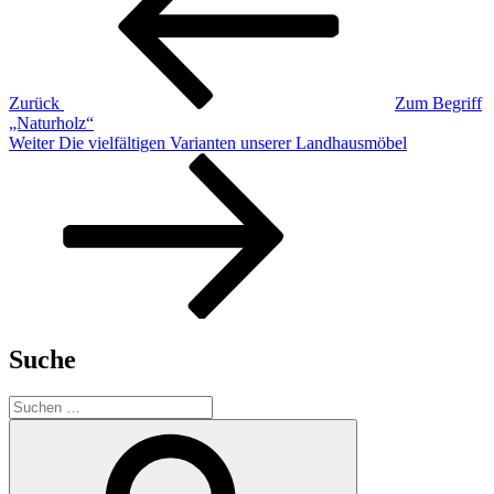
Zurück
Zum Begriff
„Naturholz“
Nächster
Weiter
Die vielfältigen Varianten unserer Landhausmöbel
Beitrag
Suche
Suchen
nach:
Suchen