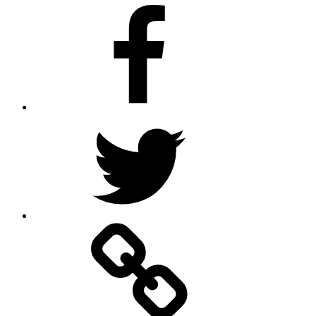
Facebook
Twitter
Google
–
Antik
mit
Stil
GmbH