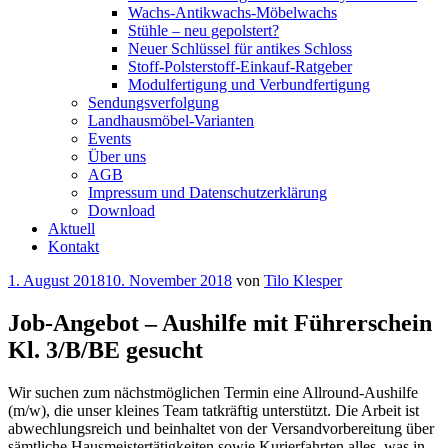
Wachs-Antikwachs-Möbelwachs
Stühle – neu gepolstert?
Neuer Schlüssel für antikes Schloss
Stoff-Polsterstoff-Einkauf-Ratgeber
Modulfertigung und Verbundfertigung
Sendungsverfolgung
Landhausmöbel-Varianten
Events
Über uns
AGB
Impressum und Datenschutzerklärung
Download
Aktuell
Kontakt
Veröffentlicht
1. August 2018
10. November 2018
von
Tilo Klesper
am
Job-Angebot – Aushilfe mit Führerschein
Kl. 3/B/BE gesucht
Wir suchen zum nächstmöglichen Termin eine Allround-Aushilfe
(m/w), die unser kleines Team tatkräftig unterstützt. Die Arbeit ist
abwechlungsreich und beinhaltet von der Versandvorbereitung über
sämtliche Hausmeistertätigkeiten sowie Kurierfahrten alles, was in