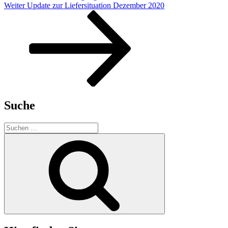
Nächster
Weiter
Update zur Liefersituation Dezember 2020
Beitrag
Suche
Suchen
nach:
Suchen