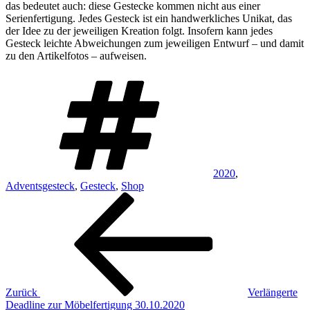
das bedeutet auch: diese Gestecke kommen nicht aus einer
Serienfertigung. Jedes Gesteck ist ein handwerkliches Unikat, das
der Idee zu der jeweiligen Kreation folgt. Insofern kann jedes
Gesteck leichte Abweichungen zum jeweiligen Entwurf – und damit
zu den Artikelfotos – aufweisen.
Schlagwörter
2020
,
Adventsgesteck
,
Gesteck
,
Shop
Beitragsnavigation
Vorheriger
Beitrag
Zurück
Verlängerte
Deadline zur Möbelfertigung 30.10.2020