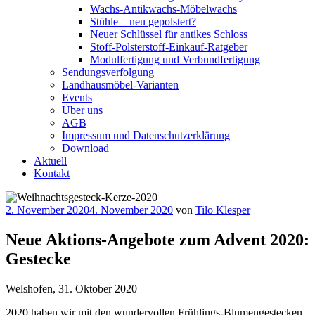
Wachs-Antikwachs-Möbelwachs
Stühle – neu gepolstert?
Neuer Schlüssel für antikes Schloss
Stoff-Polsterstoff-Einkauf-Ratgeber
Modulfertigung und Verbundfertigung
Sendungsverfolgung
Landhausmöbel-Varianten
Events
Über uns
AGB
Impressum und Datenschutzerklärung
Download
Aktuell
Kontakt
Veröffentlicht
2. November 2020
4. November 2020
von
Tilo Klesper
am
Neue Aktions-Angebote zum Advent 2020:
Gestecke
Welshofen, 31. Oktober 2020
2020 haben wir mit den wundervollen Frühlings-Blumengestecken