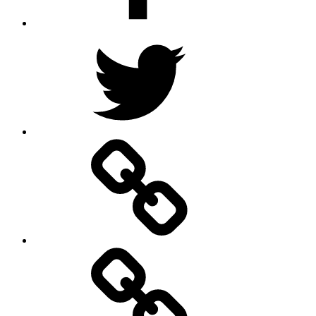
Twitter
Google
–
Antik
mit
Stil
GmbH
Pinterest