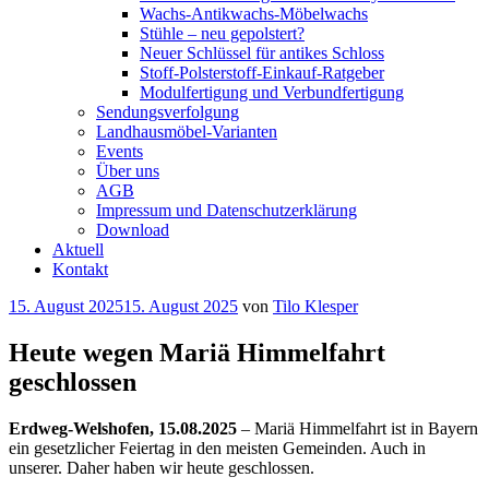
Wachs-Antikwachs-Möbelwachs
Stühle – neu gepolstert?
Neuer Schlüssel für antikes Schloss
Stoff-Polsterstoff-Einkauf-Ratgeber
Modulfertigung und Verbundfertigung
Sendungsverfolgung
Landhausmöbel-Varianten
Events
Über uns
AGB
Impressum und Datenschutzerklärung
Download
Aktuell
Kontakt
Veröffentlicht
15. August 2025
15. August 2025
von
Tilo Klesper
am
Heute wegen Mariä Himmelfahrt
geschlossen
Erdweg-Welshofen, 15.08.2025
– Mariä Himmelfahrt ist in Bayern
ein gesetzlicher Feiertag in den meisten Gemeinden. Auch in
unserer. Daher haben wir heute geschlossen.