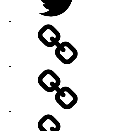
Google
–
Antik
mit
Stil
GmbH
Pinterest
E-
Mail
schreiben