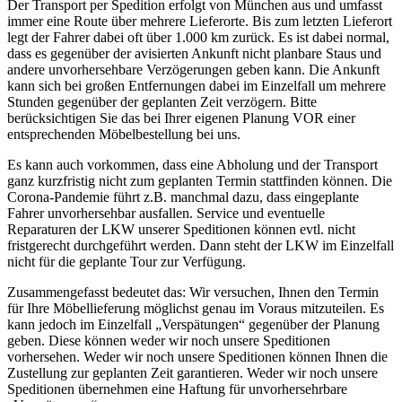
Der Transport per Spedition erfolgt von München aus und umfasst
immer eine Route über mehrere Lieferorte. Bis zum letzten Lieferort
legt der Fahrer dabei oft über 1.000 km zurück. Es ist dabei normal,
dass es gegenüber der avisierten Ankunft nicht planbare Staus und
andere unvorhersehbare Verzögerungen geben kann. Die Ankunft
kann sich bei großen Entfernungen dabei im Einzelfall um mehrere
Stunden gegenüber der geplanten Zeit verzögern. Bitte
berücksichtigen Sie das bei Ihrer eigenen Planung VOR einer
entsprechenden Möbelbestellung bei uns.
Es kann auch vorkommen, dass eine Abholung und der Transport
ganz kurzfristig nicht zum geplanten Termin stattfinden können. Die
Corona-Pandemie führt z.B. manchmal dazu, dass eingeplante
Fahrer unvorhersehbar ausfallen. Service und eventuelle
Reparaturen der LKW unserer Speditionen können evtl. nicht
fristgerecht durchgeführt werden. Dann steht der LKW im Einzelfall
nicht für die geplante Tour zur Verfügung.
Zusammengefasst bedeutet das: Wir versuchen, Ihnen den Termin
für Ihre Möbellieferung möglichst genau im Voraus mitzuteilen. Es
kann jedoch im Einzelfall „Verspätungen“ gegenüber der Planung
geben. Diese können weder wir noch unsere Speditionen
vorhersehen. Weder wir noch unsere Speditionen können Ihnen die
Zustellung zur geplanten Zeit garantieren. Weder wir noch unsere
Speditionen übernehmen eine Haftung für unvorhersehrbare