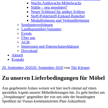
Wachs-Antikwachs-Möbelwachs
Stühle – neu gepolstert?
Neuer Schlüssel für antikes Schloss
Stoff-Polsterstoff-Einkauf-Ratgeber
Modulfertigung und Verbundfertigung
Sendungsverfolgung
Landhausmöbel-Varianten
Events
Über uns
AGB
Impressum und Datenschutzerklärung
Download
Aktuell
Kontakt
Veröffentlicht
20. September 2020
20. September 2020
von
Tilo Klesper
am
Zu unseren Lieferbedingungen für Möbel
Aus gegebenem Anlass weisen wir hier noch einmal auf einen
speziellen Aspekt unserer Möbellieferungen hin. Es geht hierbei um
„Verspätungen“ gegenüber der von uns oder der beauftragten
Spedition im Voraus kommunizierten Plan-Ankunftzeit.