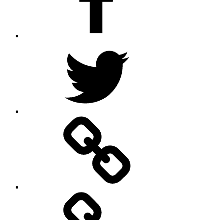
Twitter
Google
–
Antik
mit
Stil
GmbH
Pinterest