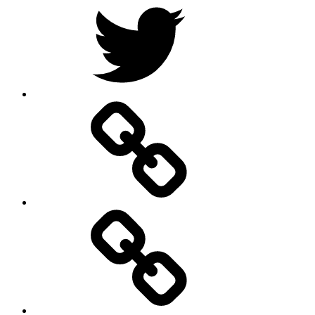
Google
–
Antik
mit
Stil
GmbH
Pinterest