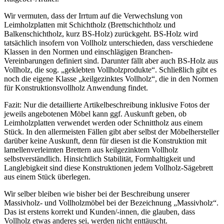
Wir vermuten, dass der Irrtum auf die Verwechslung von
Leimholzplatten mit Schichtholz (Brettschichtholz und
Balkenschichtholz, kurz BS-Holz) zurückgeht. BS-Holz wird
tatsächlich insofern von Vollholz unterschieden, dass verschiedene
Klassen in den Normen und einschlägigen Branchen-
Vereinbarungen definiert sind. Darunter fällt aber auch BS-Holz aus
Vollholz, die sog. „geklebten Vollholzprodukte“. Schließlich gibt es
noch die eigene Klasse „keilgezinktes Vollholz“, die in den Normen
für Konstruktionsvollholz Anwendung findet.
Fazit: Nur die detaillierte Artikelbeschreibung inklusive Fotos der
jeweils angebotenen Möbel kann ggf. Auskunft geben, ob
Leimholzplatten verwendet werden oder Schnittholz aus einem
Stück. In den allermeisten Fällen gibt aber selbst der Möbelhersteller
darüber keine Auskunft, denn für diesen ist die Konstruktion mit
lamellenverleimten Brettern aus keilgezinktem Vollholz
selbstverständlich. Hinsichtlich Stabilität, Formhaltigkeit und
Langlebigkeit sind diese Konstruktionen jedem Vollholz-Sägebrett
aus einem Stück überlegen.
Wir selber bleiben wie bisher bei der Beschreibung unserer
Massivholz- und Vollholzmöbel bei der Bezeichnung „Massivholz“.
Das ist erstens korrekt und Kunden/-innen, die glauben, dass
Vollholz etwas anderes sei, werden nicht enttäuscht.