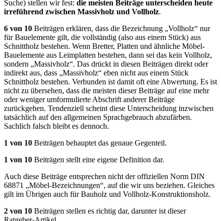
Suche) stellen wir fest:
die meisten Beiträge unterscheiden heute
irreführend zwischen Massivholz und Vollholz
.
6 von 10
Beiträgen erklären, dass die Bezeichnung „Vollholz“ nur
für Bauelemente gilt, die vollständig (also aus einem Stück) aus
Schnittholz bestehen. Wenn Bretter, Platten und ähnliche Möbel-
Bauelemente aus Leimplatten bestehen, dann sei das kein Vollholz,
sondern „Massivholz“. Das drückt in diesen Beiträgen direkt oder
indirekt aus, dass „Massivholz“ eben nicht aus einem Stück
Schnittholz bestehen. Verbunden ist damit oft eine Abwertung. Es ist
nicht zu übersehen, dass die meisten dieser Beiträge auf eine mehr
oder weniger umformulierte Abschrift anderer Beiträge
zurückgehen. Tendenziell scheint diese Unterscheidung inzwischen
tatsächlich auf den allgemeinen Sprachgebrauch abzufärben.
Sachlich falsch bleibt es dennoch.
1 von 10
Beiträgen behauptet das genaue Gegenteil.
1 von 10
Beiträgen stellt eine eigene Definition dar.
Auch diese Beiträge entsprechen nicht der offiziellen Norm DIN
68871 „Möbel-Bezeichnungen“, auf die wir uns beziehen. Gleiches
gilt im Übrigen auch für Bauholz und Vollholz-Konstruktionsholz.
2 von 10
Beiträgen stellen es richtig dar, darunter ist dieser
Ratgeber-Artikel.