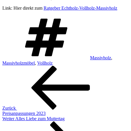
Link: Hier direkt zum
Ratgeber Echtholz-Vollholz-Massivholz
Schlagwörter
Massivholz
,
Massivholzmöbel
,
Vollholz
Beitragsnavigation
Vorheriger
Beitrag
Zurück
Preisanpassungen 2023
Nächster
Weiter
Alles Liebe zum Muttertag
Beitrag